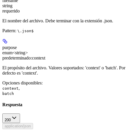
filename
string
requerido
El nombre del archivo. Debe terminar con la extensión .json.
Pattern:
\.json$
purpose
enum<string>
predeterminado:
context
El propósito del archivo. Valores soportados: 'context' o 'batch'. Por
defecto es 'context'.
Opciones disponibles
:
,
context
batch
Respuesta
200
application/json