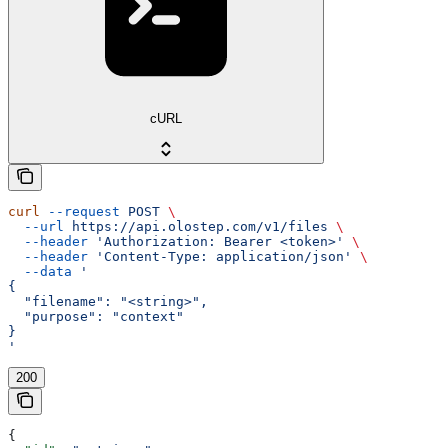
cURL
curl
 --request
 POST
 \
  --url
 https://api.olostep.com/v1/files
 \
  --header
 'Authorization: Bearer <token>'
 \
  --header
 'Content-Type: application/json'
 \
  --data
 '
{
  "filename": "<string>",
  "purpose": "context"
}
'
200
{