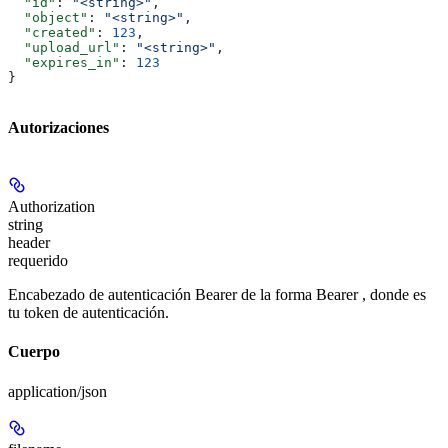
  "id"
: 
"<string>"
,
  "object"
: 
"<string>"
,
  "created"
: 
123
,
  "upload_url"
: 
"<string>"
,
  "expires_in"
: 
123
}
Autorizaciones
Authorization
string
header
requerido
Encabezado de autenticación Bearer de la forma Bearer
, donde
es
tu token de autenticación.
Cuerpo
application/json