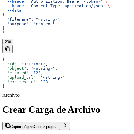
  --header
 'Authorization: Bearer <token>'
 \
  --header
 'Content-Type: application/json'
 \
  --data
 '
{
  "filename": "<string>",
  "purpose": "context"
}
'
200
{
  "id"
: 
"<string>"
,
  "object"
: 
"<string>"
,
  "created"
: 
123
,
  "upload_url"
: 
"<string>"
,
  "expires_in"
: 
123
}
Archivos
Crear Carga de Archivo
Copiar página
Copiar página