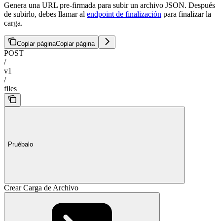
Genera una URL pre-firmada para subir un archivo JSON. Después
de subirlo, debes llamar al
endpoint de finalización
para finalizar la
carga.
Copiar página
Copiar página
POST
/
v1
/
files
Pruébalo
Crear Carga de Archivo