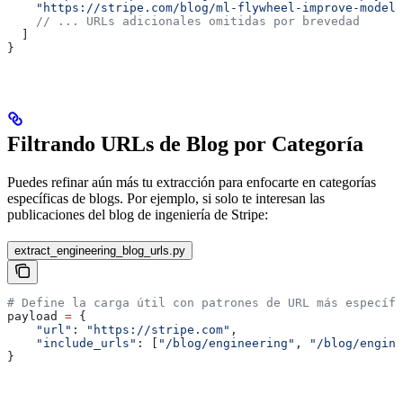
    "https://stripe.com/blog/ml-flywheel-improve-models
    // ... URLs adicionales omitidas por brevedad
  ]
}
Filtrando URLs de Blog por Categoría
Puedes refinar aún más tu extracción para enfocarte en categorías
específicas de blogs. Por ejemplo, si solo te interesan las
publicaciones del blog de ingeniería de Stripe:
extract_engineering_blog_urls.py
# Define la carga útil con patrones de URL más específi
payload 
=
 {
    "url"
: 
"https://stripe.com"
,
    "include_urls"
: [
"/blog/engineering"
, 
"/blog/engine
}