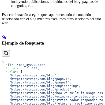
incluyendo publicaciones individuales del blog, páginas de
categorías, etc.
Esta combinación asegura que capturemos todo el contenido
relacionado con el blog mientras excluimos otras secciones del sitio
web.
Ejemplo de Respuesta
{
  "id"
: 
"map_xyz789abc"
,
  "urls_count"
: 
278
,
  "urls"
: [
    "https://stripe.com/blog"
,
    "https://stripe.com/blog/page/1"
,
    "https://stripe.com/blog/page/2"
,
    "https://stripe.com/blog/engineering"
,
    "https://stripe.com/blog/product"
,
    "https://stripe.com/blog/how-we-built-it-usage-base
    "https://stripe.com/blog/using-ml-to-detect-and-res
    "https://stripe.com/blog/stripe-radar-responded-to-
    "https://stripe.com/blog/future-of-real-time-paymen