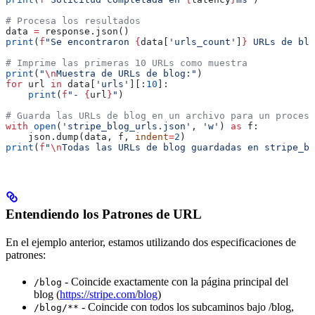
# Procesa los resultados
data 
=
 response.json()
print
(
f
"Se encontraron 
{
data[
'urls_count'
]
}
 URLs de blo
# Imprime las primeras 10 URLs como muestra
print
(
"
\n
Muestra de URLs de blog:"
)
for
 url 
in
 data[
'urls'
][:
10
]:
    print
(
f
"- 
{
url
}
"
)
# Guarda las URLs de blog en un archivo para un procesa
with
 open
(
'stripe_blog_urls.json'
, 
'w'
) 
as
 f:
    json.dump(data, f, 
indent
=
2
)
print
(
f
"
\n
Todas las URLs de blog guardadas en stripe_bl
Entendiendo los Patrones de URL
En el ejemplo anterior, estamos utilizando dos especificaciones de
patrones:
- Coincide exactamente con la página principal del
/blog
blog (
https://stripe.com/blog
)
- Coincide con todos los subcaminos bajo /blog,
/blog/**