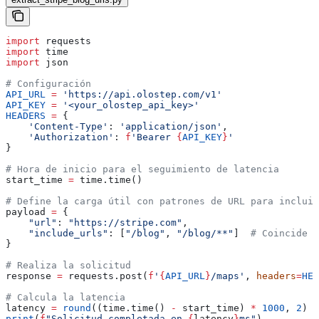
import
 requests
import
 time
import
 json
# Configuración
API_URL
 =
 'https://api.olostep.com/v1'
API_KEY
 =
 '<your_olostep_api_key>'
HEADERS
 =
 {
    'Content-Type'
: 
'application/json'
,
    'Authorization'
: 
f
'Bearer 
{
API_KEY
}
'
}
# Hora de inicio para el seguimiento de latencia
start_time 
=
 time.time()
# Define la carga útil con patrones de URL para incluir
payload 
=
 {
    "url"
: 
"https://stripe.com"
,
    "include_urls"
: [
"/blog"
, 
"/blog/**"
]  
# Coincide c
}
# Realiza la solicitud
response 
=
 requests.post(
f
'
{
API_URL
}
/maps'
, 
headers
=
HEA
# Calcula la latencia
latency 
=
 round
((time.time() 
-
 start_time) 
*
 1000
, 
2
)
print
(
f
"Solicitud completada en 
{
latency
}
ms"
)