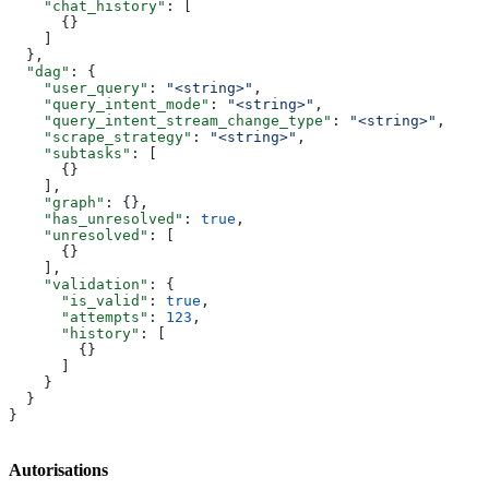
    "chat_history"
: [
      {}
    ]
  },
  "dag"
: {
    "user_query"
: 
"<string>"
,
    "query_intent_mode"
: 
"<string>"
,
    "query_intent_stream_change_type"
: 
"<string>"
,
    "scrape_strategy"
: 
"<string>"
,
    "subtasks"
: [
      {}
    ],
    "graph"
: {},
    "has_unresolved"
: 
true
,
    "unresolved"
: [
      {}
    ],
    "validation"
: {
      "is_valid"
: 
true
,
      "attempts"
: 
123
,
      "history"
: [
        {}
      ]
    }
  }
}
Autorisations