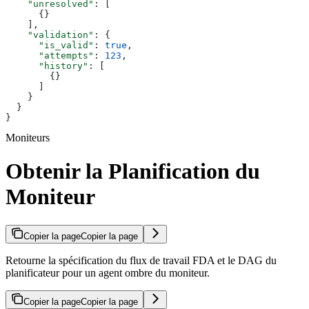
    "unresolved"
: [
      {}
    ],
    "validation"
: {
      "is_valid"
: 
true
,
      "attempts"
: 
123
,
      "history"
: [
        {}
      ]
    }
  }
}
Moniteurs
Obtenir la Planification du
Moniteur
Copier la page
Copier la page
Retourne la spécification du flux de travail FDA et le DAG du
planificateur pour un agent ombre du moniteur.
Copier la page
Copier la page