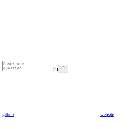
⌘
I
github
website