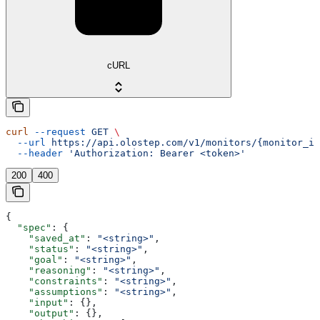
cURL
curl
 --request
 GET
 \
  --url
 https://api.olostep.com/v1/monitors/{monitor_id
  --header
 'Authorization: Bearer <token>'
200
400
{
  "spec"
: {
    "saved_at"
: 
"<string>"
,
    "status"
: 
"<string>"
,
    "goal"
: 
"<string>"
,
    "reasoning"
: 
"<string>"
,
    "constraints"
: 
"<string>"
,
    "assumptions"
: 
"<string>"
,
    "input"
: {},
    "output"
: {},