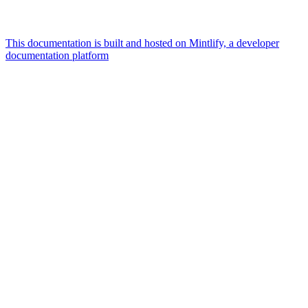
This documentation is built and hosted on Mintlify, a developer
documentation platform