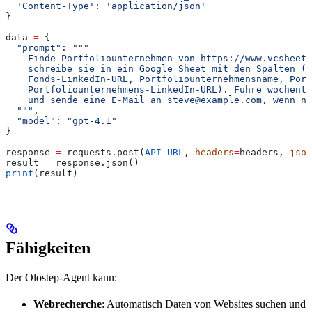
  'Content-Type'
: 
'application/json'
}
data 
=
 {
  "prompt"
: 
"""
    Finde Portfoliounternehmen von https://www.vcsheet.
    schreibe sie in ein Google Sheet mit den Spalten (F
    Fonds-LinkedIn-URL, Portfoliounternehmensname, Port
    Portfoliounternehmens-LinkedIn-URL). Führe wöchentl
    und sende eine E-Mail an steve@example.com, wenn n
  """
,
  "model"
: 
"gpt-4.1"
}
response 
=
 requests.post(
API_URL
, 
headers
=
headers, 
json
result 
=
 response.json()
print
(result)
Fähigkeiten
Der Olostep-Agent kann:
Webrecherche
: Automatisch Daten von Websites suchen und