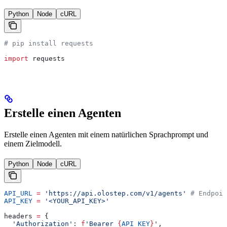
Python
Node
cURL
# pip install requests
import
 requests
Erstelle einen Agenten
Erstelle einen Agenten mit einem natürlichen Sprachprompt und
einem Zielmodell.
Python
Node
cURL
API_URL
 =
 'https://api.olostep.com/v1/agents'
 # Endpoin
API_KEY
 =
 '<YOUR_API_KEY>'
headers 
=
 {
  'Authorization'
: 
f
'Bearer 
{
API_KEY
}
'
, 