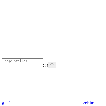
⌘
I
github
website