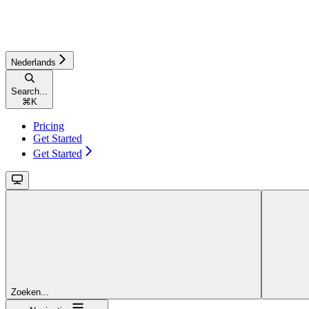
Nederlands
Search...
⌘
K
Pricing
Get Started
Get Started
Zoeken...