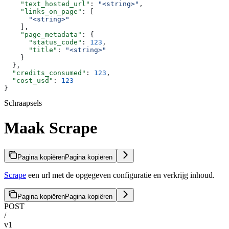
    "text_hosted_url"
: 
"<string>"
,
    "links_on_page"
: [
      "<string>"
    ],
    "page_metadata"
: {
      "status_code"
: 
123
,
      "title"
: 
"<string>"
    }
  },
  "credits_consumed"
: 
123
,
  "cost_usd"
: 
123
}
Schraapsels
Maak Scrape
Pagina kopiëren
Pagina kopiëren
Scrape
een url met de opgegeven configuratie en verkrijg inhoud.
Pagina kopiëren
Pagina kopiëren
POST
/
v1