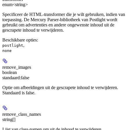
enum<string>
Specificeer de HTML-transformer die je wilt gebruiken, indien van
toepassing. De Mercury Parser-bibliotheek van Postlight wordt
gebruikt om advertenties en andere ongewenste inhoud uit de
gescrapete inhoud te verwijderen.
Beschikbare opties
:
,
postlight
none
remove_images
boolean
standaard:
false
Optie om afbeeldingen uit de gescrapete inhoud te verwijderen.
Standaard is false.
remove_class_names
string[]
Lijst van class-namen om uit de inhoud te verwijderen.