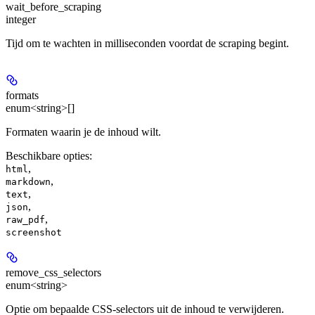
wait_before_scraping
integer
Tijd om te wachten in milliseconden voordat de scraping begint.
formats
enum<string>[]
Formaten waarin je de inhoud wilt.
Beschikbare opties
:
,
html
,
markdown
,
text
,
json
,
raw_pdf
screenshot
remove_css_selectors
enum<string>
Optie om bepaalde CSS-selectors uit de inhoud te verwijderen.