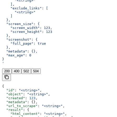
      "<string>"
    ],
    "exclude_links": [
      "<string>"
    ]
  },
  "screen_size": {
    "screen_width": 123,
    "screen_height": 123
  },
  "screenshot": {
    "full_page": true
  },
  "metadata": {},
  "max_age": 0
}
'
200
400
502
504
{
  "id"
: 
"<string>"
,
  "object"
: 
"<string>"
,
  "created"
: 
123
,
  "metadata"
: {},
  "url_to_scrape"
: 
"<string>"
,
  "result"
: {
    "html_content"
: 
"<string>"
,