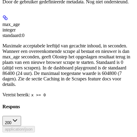
Door de gebruiker gedefinieerde metadata. Nog niet ondersteund.
max_age
integer
standaard:
0
Maximale acceptabele leeftijd van gecachte inhoud, in seconden.
Wanneer een overeenkomende scrape al bestaat en nieuwer is dan
max_age seconden, geeft Olostep het opgeslagen resultaat terug in
plaats van een nieuwe browser scrape te starten. Standaard is 0
(altijd vers scrapen). In de dashboard playground is de standaard
86400 (24 uur). De maximaal toegestane waarde is 604800 (7
dagen). Zie de sectie Caching in de Scrapes feature docs voor
details.
Vereist bereik
:
x >= 0
Respons
200
application/json