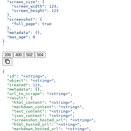
  "screen_size": {
    "screen_width": 123,
    "screen_height": 123
  },
  "screenshot": {
    "full_page": true
  },
  "metadata": {},
  "max_age": 0
}
'
200
400
502
504
{
  "id"
: 
"<string>"
,
  "object"
: 
"<string>"
,
  "created"
: 
123
,
  "metadata"
: {},
  "url_to_scrape"
: 
"<string>"
,
  "result"
: {
    "html_content"
: 
"<string>"
,
    "markdown_content"
: 
"<string>"
,
    "text_content"
: 
"<string>"
,
    "json_content"
: 
"<string>"
,
    "screenshot_hosted_url"
: 
"<string>"
,
    "html_hosted_url"
: 
"<string>"
,
    "markdown_hosted_url"
: 
"<string>"
,