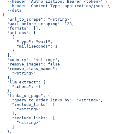
  --header
 'Authorization: Bearer <token>'
 \
  --header
 'Content-Type: application/json'
 \
  --data
 '
{
  "url_to_scrape": "<string>",
  "wait_before_scraping": 123,
  "formats": [],
  "actions": [
    {
      "type": "wait",
      "milliseconds": 1
    }
  ],
  "country": "<string>",
  "remove_images": false,
  "remove_class_names": [
    "<string>"
  ],
  "llm_extract": {
    "schema": {}
  },
  "links_on_page": {
    "query_to_order_links_by": "<string>",
    "include_links": [
      "<string>"
    ],
    "exclude_links": [
      "<string>"
    ]
  },