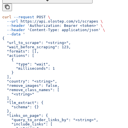
curl
 --request
 POST
 \
  --url
 https://api.olostep.com/v1/scrapes
 \
  --header
 'Authorization: Bearer <token>'
 \
  --header
 'Content-Type: application/json'
 \
  --data
 '
{
  "url_to_scrape": "<string>",
  "wait_before_scraping": 123,
  "formats": [],
  "actions": [
    {
      "type": "wait",
      "milliseconds": 1
    }
  ],
  "country": "<string>",
  "remove_images": false,
  "remove_class_names": [
    "<string>"
  ],
  "llm_extract": {
    "schema": {}
  },
  "links_on_page": {
    "query_to_order_links_by": "<string>",
    "include_links": [