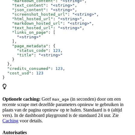
    "markdown_content"
: 
"<string>"
,
    "text_content"
: 
"<string>"
,
    "json_content"
: 
"<string>"
,
    "screenshot_hosted_url"
: 
"<string>"
,
    "html_hosted_url"
: 
"<string>"
,
    "markdown_hosted_url"
: 
"<string>"
,
    "text_hosted_url"
: 
"<string>"
,
    "links_on_page"
: [
      "<string>"
    ],
    "page_metadata"
: {
      "status_code"
: 
123
,
      "title"
: 
"<string>"
    }
  },
  "credits_consumed"
: 
123
,
  "cost_usd"
: 
123
}
Optionele caching:
Geef
(in seconden) door om een
max_age
recente scrape met dezelfde parameters opnieuw te gebruiken in
plaats van de pagina opnieuw op te halen. Standaard is
(altijd
0
vers). In de dashboard playground is de standaard 24 uur. Zie
Caching
voor details.
Autorisaties