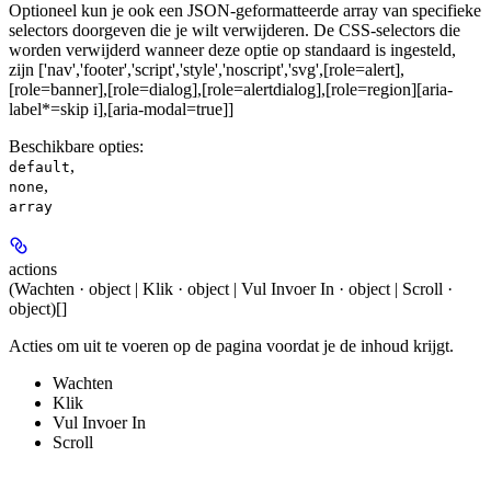
Optioneel kun je ook een JSON-geformatteerde array van specifieke
selectors doorgeven die je wilt verwijderen. De CSS-selectors die
worden verwijderd wanneer deze optie op standaard is ingesteld,
zijn ['nav','footer','script','style','noscript','svg',[role=alert],
[role=banner],[role=dialog],[role=alertdialog],[role=region][aria-
label*=skip i],[aria-modal=true]]
Beschikbare opties
:
,
default
,
none
array
actions
(Wachten · object | Klik · object | Vul Invoer In · object | Scroll ·
object)[]
Acties om uit te voeren op de pagina voordat je de inhoud krijgt.
Wachten
Klik
Vul Invoer In
Scroll