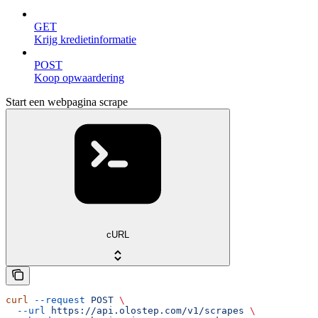
GET
Krijg kredietinformatie
POST
Koop opwaardering
Start een webpagina scrape
cURL
curl
 --request
 POST
 \
  --url
 https://api.olostep.com/v1/scrapes
 \