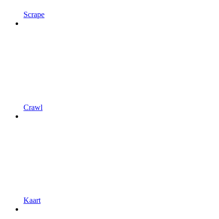
Scrape
Crawl
Kaart