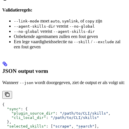
Validatieregels:
moet
,
, of
zijn
--link-mode
auto
symlink
copy
vereist
--agent-skills-dir
--no-global
vereist
--no-global
--agent-skills-dir
Onbekende agentnamen zullen een fout geven
Een lege vaardigheidsselectie na
/
zal
--skill
--exclude
een fout geven
JSON output vorm
Wanneer
wordt doorgegeven, ziet de output er als volgt uit:
--json
{
  "sync"
: {
    "plugin_source_dir"
: 
"/path/to/CLI/skills"
,
    "cli_local_dir"
: 
"/path/to/CLI/skills"
  },
  "selected_skills"
: [
"scrape"
, 
"search"
],