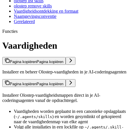
olostep list skills
olostep remove skills
Vaardigheidsontdekking en formaat
Naamgevingsconventie
Gerelateerd
Functies
Vaardigheden
Pagina kopiëren
Pagina kopiëren
Installeer en beheer Olostep-vaardigheden in je AI-coderingsagenten
Pagina kopiëren
Pagina kopiëren
Installeer Olostep-vaardigheidsmappen direct in je AI-
coderingsagenten vanaf de opdrachtregel.
Vaardigheden worden geplaatst in een canonieke opslagplaats
(
) en worden gesymlinkt of gekopieerd
~/.agents/skills
naar de vaardighedenmap van elke agent
Volgt alle installaties in een lockfile op
~/.agents/.skill-