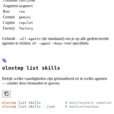
Continue
continue
Augment
augment
Roo
roo
Gemini
gemini
Copilot
copilot
Factory
factory
Gebruik
(de standaard) om je op alle gedetecteerde
--all-agents
agenten te richten, of
voor specifieke.
--agent <key>
olostep list skills
Bekijk welke vaardigheden zijn geïnstalleerd en in welke agenten
— zonder door bestanden te graven.
olostep
 list
 skills
            # mensleesbare samenvatt
olostep
 list
 skills
 --json
     # machineleesbaar