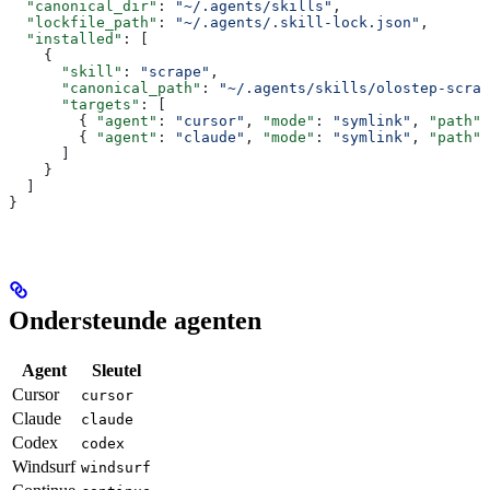
  "canonical_dir"
: 
"~/.agents/skills"
,
  "lockfile_path"
: 
"~/.agents/.skill-lock.json"
,
  "installed"
: [
    {
      "skill"
: 
"scrape"
,
      "canonical_path"
: 
"~/.agents/skills/olostep-scrap
      "targets"
: [
        { 
"agent"
: 
"cursor"
, 
"mode"
: 
"symlink"
, 
"path"
:
        { 
"agent"
: 
"claude"
, 
"mode"
: 
"symlink"
, 
"path"
:
      ]
    }
  ]
}
Ondersteunde agenten
Agent
Sleutel
Cursor
cursor
Claude
claude
Codex
codex
Windsurf
windsurf