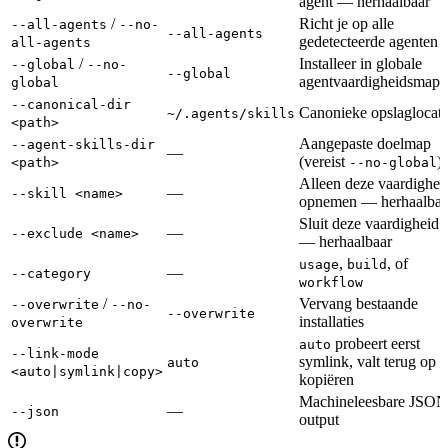
agent — herhaalbaar
/
Richt je op alle
--all-agents
--no-
--all-agents
gedetecteerde agenten
all-agents
/
Installeer in globale
--global
--no-
--global
agentvaardigheidsmap
global
--canonical-dir
Canonieke opslaglocati
~/.agents/skills
<path>
Aangepaste doelmap
--agent-skills-dir
—
(vereist
)
<path>
--no-global
Alleen deze vaardighei
—
--skill <name>
opnemen — herhaalbaa
Sluit deze vaardigheid u
—
--exclude <name>
— herhaalbaar
,
, of
usage
build
—
--category
workflow
/
Vervang bestaande
--overwrite
--no-
--overwrite
installaties
overwrite
probeert eerst
auto
--link-mode
symlink, valt terug op
auto
<auto|symlink|copy>
kopiëren
Machineleesbare JSON
—
--json
output