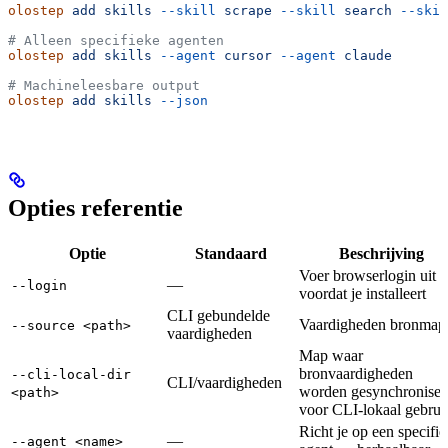
olostep
 add
 skills
 --skill
 scrape
 --skill
 search
 --skil
# Alleen specifieke agenten
olostep
 add
 skills
 --agent
 cursor
 --agent
 claude
# Machineleesbare output
olostep
 add
 skills
 --json
Opties referentie
Optie
Standaard
Beschrijving
Voer browserlogin uit
—
--login
voordat je installeert
CLI gebundelde
Vaardigheden bronmap
--source <path>
vaardigheden
Map waar
bronvaardigheden
--cli-local-dir
CLI/vaardigheden
worden gesynchronisee
<path>
voor CLI-lokaal gebrui
Richt je op een specifi
—
--agent <name>