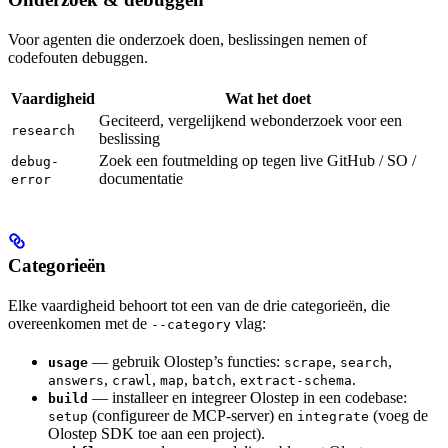
Voor agenten die onderzoek doen, beslissingen nemen of
codefouten debuggen.
Vaardigheid
Wat het doet
Geciteerd, vergelijkend webonderzoek voor een
research
beslissing
Zoek een foutmelding op tegen live GitHub / SO /
debug-
documentatie
error
Categorieën
Elke vaardigheid behoort tot een van de drie categorieën, die
overeenkomen met de
vlag:
--category
— gebruik Olostep’s functies:
,
,
usage
scrape
search
,
,
,
,
.
answers
crawl
map
batch
extract-schema
— installeer en integreer Olostep in een codebase:
build
(configureer de MCP-server) en
(voeg de
setup
integrate
Olostep SDK toe aan een project).