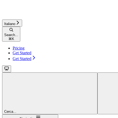
Italiano
Search...
⌘
K
Pricing
Get Started
Get Started
Cerca...