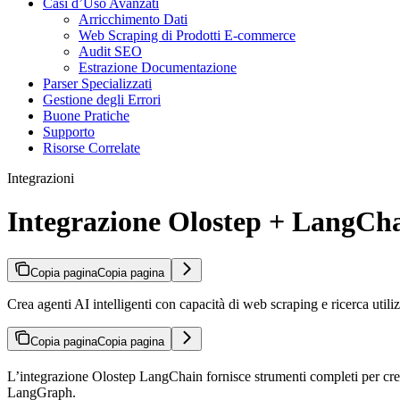
Casi d’Uso Avanzati
Arricchimento Dati
Web Scraping di Prodotti E-commerce
Audit SEO
Estrazione Documentazione
Parser Specializzati
Gestione degli Errori
Buone Pratiche
Supporto
Risorse Correlate
Integrazioni
Integrazione Olostep + LangCh
Copia pagina
Copia pagina
Crea agenti AI intelligenti con capacità di web scraping e ricerca uti
Copia pagina
Copia pagina
L’integrazione Olostep LangChain fornisce strumenti completi per creare
LangGraph.