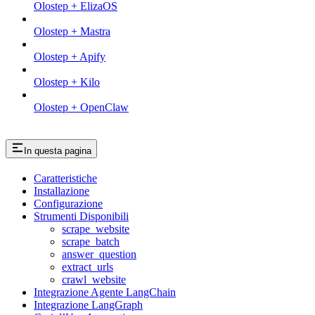
Olostep + ElizaOS
Olostep + Mastra
Olostep + Apify
Olostep + Kilo
Olostep + OpenClaw
In questa pagina
Caratteristiche
Installazione
Configurazione
Strumenti Disponibili
scrape_website
scrape_batch
answer_question
extract_urls
crawl_website
Integrazione Agente LangChain
Integrazione LangGraph