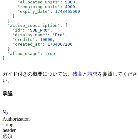
      "allocated_units"
: 
5000
,
      "remaining_units"
: 
4000
,
      "expiry_date"
: 
1743465600
    }
  ],
  "active_subscription"
: {
    "id"
: 
"SUB_PRO"
,
    "display_name"
: 
"Pro"
,
    "credits"
: 
10000
,
    "created_at"
: 
1704067200
  },
  "allow_usage"
: 
true
}
ガイド付きの概要については、
残高と請求
を参照してくださ
い。
承認
Authorization
string
header
必須