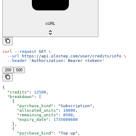
cURL
curl
 --request
 GET
 \
  --url
 https://api.olostep.com/user/credits/info
 \
  --header
 'Authorization: Bearer <token>'
200
500
{
  "credits"
: 
12500
,
  "breakdown"
: [
    {
      "purchase_kind"
: 
"Subscription"
,
      "allocated_units"
: 
10000
,
      "remaining_units"
: 
8500
,
      "expiry_date"
: 
1735689600
    },
    {
      "purchase_kind"
: 
"Top-up"
,