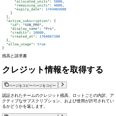
      "allocated_units"
: 
5000
,
      "remaining_units"
: 
4000
,
      "expiry_date"
: 
1743465600
    }
  ],
  "active_subscription"
: {
    "id"
: 
"SUB_PRO"
,
    "display_name"
: 
"Pro"
,
    "credits"
: 
10000
,
    "created_at"
: 
1704067200
  },
  "allow_usage"
: 
true
}
残高と請求書
クレジット情報を取得する
ページをコピー
ページをコピー
認証されたチームのクレジット残高、ロットごとの内訳、ア
クティブなサブスクリプション、および使用が許可されてい
るかどうかを返します。