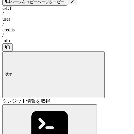
ページをコピー
ページをコピー
GET
/
user
/
credits
/
info
試す
クレジット情報を取得