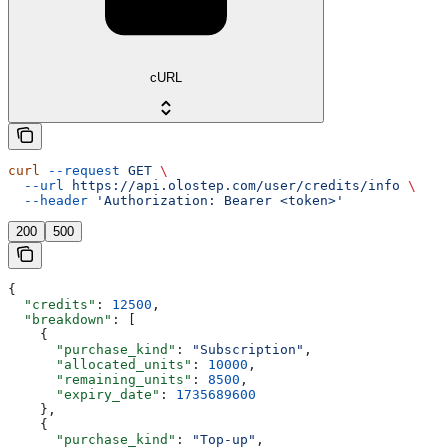
cURL
curl
 --request
 GET
 \
  --url
 https://api.olostep.com/user/credits/info
 \
  --header
 'Authorization: Bearer <token>'
200
500
{
  "credits"
: 
12500
,
  "breakdown"
: [
    {
      "purchase_kind"
: 
"Subscription"
,
      "allocated_units"
: 
10000
,
      "remaining_units"
: 
8500
,
      "expiry_date"
: 
1735689600
    },
    {
      "purchase_kind"
: 
"Top-up"
,