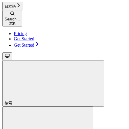
日本語
Search...
⌘
K
Pricing
Get Started
Get Started
検索...