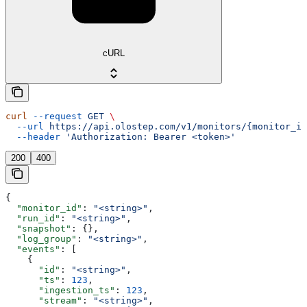
cURL
curl
 --request
 GET
 \
  --url
 https://api.olostep.com/v1/monitors/{monitor_id
  --header
 'Authorization: Bearer <token>'
200
400
{
  "monitor_id"
: 
"<string>"
,
  "run_id"
: 
"<string>"
,
  "snapshot"
: {},
  "log_group"
: 
"<string>"
,
  "events"
: [
    {
      "id"
: 
"<string>"
,
      "ts"
: 
123
,
      "ingestion_ts"
: 
123
,
      "stream"
: 
"<string>"
,