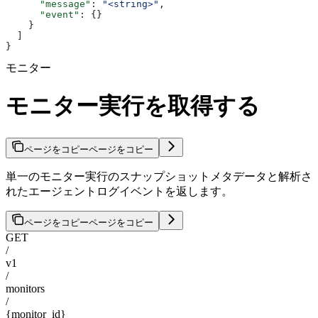
      "message"
: 
"<string>"
,
      "event"
: {}
    }
  ]
}
モニター
モニター実行を取得する
ページをコピー
ページをコピー
単一のモニター実行のスナップショットメタデータと解析さ
れたエージェントログイベントを返します。
ページをコピー
ページをコピー
GET
/
v1
/
monitors
/
{monitor_id}