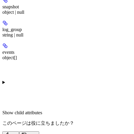
snapshot
object | null
log_group
string | null
events
object[]
Show
child attributes
このページは役に立ちましたか？