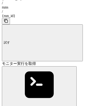
/
runs
/
{run_id}
試す
モニター実行を取得