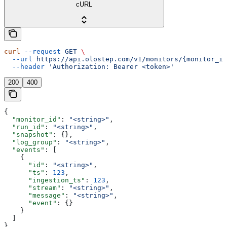
cURL
curl
 --request
 GET
 \
  --url
 https://api.olostep.com/v1/monitors/{monitor_id
  --header
 'Authorization: Bearer <token>'
200
400
{
  "monitor_id"
: 
"<string>"
,
  "run_id"
: 
"<string>"
,
  "snapshot"
: {},
  "log_group"
: 
"<string>"
,
  "events"
: [
    {
      "id"
: 
"<string>"
,
      "ts"
: 
123
,
      "ingestion_ts"
: 
123
,
      "stream"
: 
"<string>"
,
      "message"
: 
"<string>"
,
      "event"
: {}
    }
  ]
}