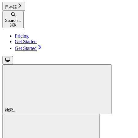
日本語
Search...
⌘
K
Pricing
Get Started
Get Started
検索...