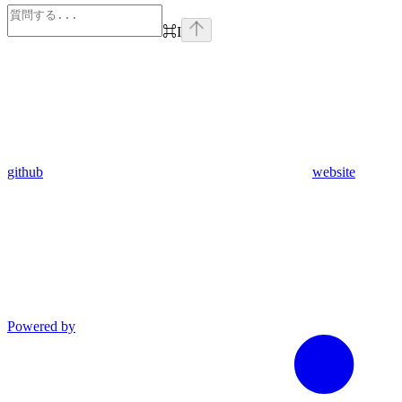
⌘
I
github
website
Powered by