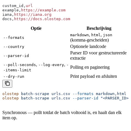
custom_id,
url
example,
https://example.com
iana,
https://iana.org
docs,
https://docs.olostep.com
Optie
Beschrijving
,
,
markdown
html
json
--formats
(komma-gescheiden)
Optionele landcode
--country
Parser ID voor gestructureerde
--parser-id
extractie
,
,
--poll-seconds
--log-every
-
Polling en paginering
-items-limit
Print payload en afsluiten
--dry-run
olostep
 batch-scrape
 urls.csv
 --formats
 markdown,html
olostep
 batch-scrape
 urls.csv
 --parser-id
 "<PARSER_ID>"
Synchronous — pollt totdat de batch voltooid is, en haalt dan elk
item op.