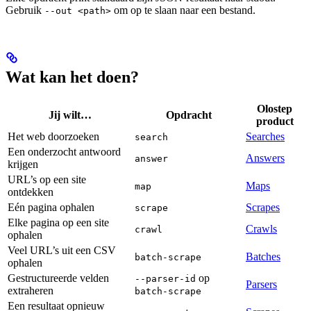
Gebruik
om op te slaan naar een bestand.
--out <path>
Wat kan het doen?
Olostep
Jij wilt…
Opdracht
product
Het web doorzoeken
Searches
search
Een onderzocht antwoord
Answers
answer
krijgen
URL’s op een site
Maps
map
ontdekken
Eén pagina ophalen
Scrapes
scrape
Elke pagina op een site
Crawls
crawl
ophalen
Veel URL’s uit een CSV
Batches
batch-scrape
ophalen
Gestructureerde velden
op
--parser-id
Parsers
extraheren
batch-scrape
Een resultaat opnieuw