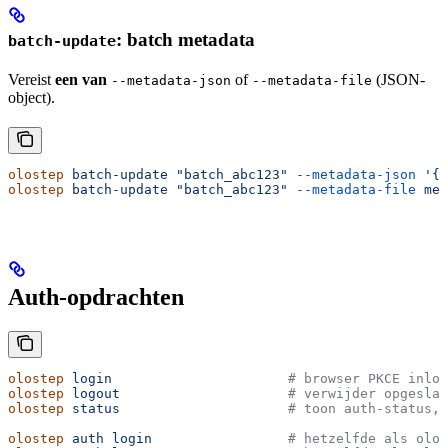
: batch metadata
batch-update
Vereist
een van
of
(JSON-
--metadata-json
--metadata-file
object).
olostep
 batch-update
 "batch_abc123"
 --metadata-json
 '{"
olostep
 batch-update
 "batch_abc123"
 --metadata-file
 met
Auth-opdrachten
olostep
 login
                      # browser PKCE inlog
olostep
 logout
                     # verwijder opgeslag
olostep
 status
                     # toon auth-status, 
olostep
 auth
 login
                 # hetzelfde als olos