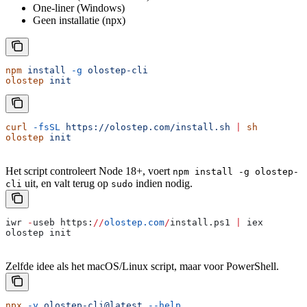
One-liner (Windows)
Geen installatie (npx)
npm
 install
 -g
 olostep-cli
olostep
 init
curl
 -fsSL
 https://olostep.com/install.sh
 |
 sh
olostep
 init
Het script controleert Node 18+, voert
npm install -g olostep-
uit, en valt terug op
indien nodig.
cli
sudo
iwr 
-
useb https:
//
olostep.com
/
install.ps1 
|
 iex
olostep init
Zelfde idee als het macOS/Linux script, maar voor PowerShell.
npx
 -y
 olostep-cli@latest
 --help