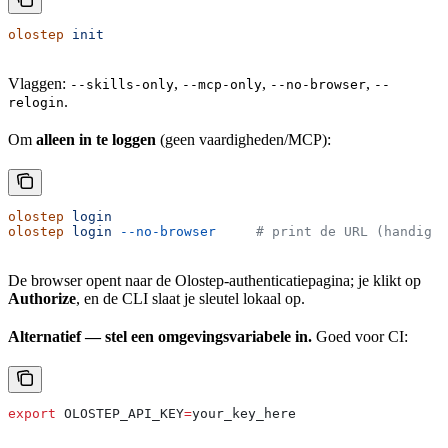
olostep
 init
Vlaggen:
,
,
,
--skills-only
--mcp-only
--no-browser
--
.
relogin
Om
alleen in te loggen
(geen vaardigheden/MCP):
olostep
 login
olostep
 login
 --no-browser
     # print de URL (handig v
De browser opent naar de Olostep-authenticatiepagina; je klikt op
Authorize
, en de CLI slaat je sleutel lokaal op.
Alternatief — stel een omgevingsvariabele in.
Goed voor CI:
export
 OLOSTEP_API_KEY
=
your_key_here