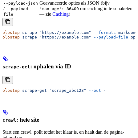
Geavanceerde opties als JSON (bijv.
--payload-json
/
om caching in te schakelen
--payload-
"max_age": 86400
— zie
Caching
)
file
olostep
 scrape
 "https://example.com"
 --formats
 markdown
olostep
 scrape
 "https://example.com"
 --payload-file
 opt
: ophalen via ID
scrape-get
olostep
 scrape-get
 "scrape_abc123"
 --out
 -
: hele site
crawl
Start een crawl, pollt totdat het klaar is, en haalt dan de pagina-
inhoud op.