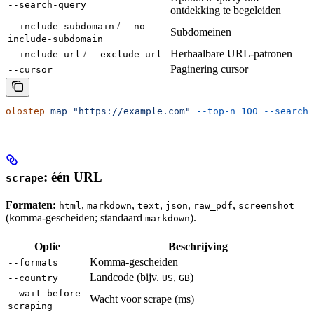
--search-query
ontdekking te begeleiden
/
--include-subdomain
--no-
Subdomeinen
include-subdomain
/
Herhaalbare URL-patronen
--include-url
--exclude-url
Paginering cursor
--cursor
olostep
 map
 "https://example.com"
 --top-n
 100
 --search-
: één URL
scrape
Formaten:
,
,
,
,
,
html
markdown
text
json
raw_pdf
screenshot
(komma-gescheiden; standaard
).
markdown
Optie
Beschrijving
Komma-gescheiden
--formats
Landcode (bijv.
,
)
--country
US
GB
--wait-before-
Wacht voor scrape (ms)
scraping