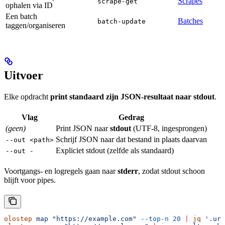
Scrapes
scrape-get
ophalen via ID
Een batch
Batches
batch-update
taggen/organiseren
Uitvoer
Elke opdracht
print standaard zijn JSON-resultaat naar stdout
.
Vlag
Gedrag
(geen)
Print JSON naar
stdout
(UTF-8, ingesprongen)
Schrijf JSON naar dat bestand in plaats daarvan
--out <path>
Expliciet stdout (zelfde als standaard)
--out -
Voortgangs- en logregels gaan naar
stderr
, zodat stdout schoon
blijft voor pipes.
olostep
 map
 "https://example.com"
 --top-n
 20
 |
 jq
 '.url