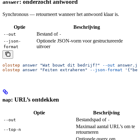
: onderzocht antwoord
answer
Synchronous — retourneert wanneer het antwoord klaar is.
Optie
Beschrijving
Bestand of
--out
-
Optionele JSON-vorm voor gestructureerde
--json-
uitvoer
format
olostep
 answer
 "Wat bouwt dit bedrijf?"
 --out
 answer.js
olostep
 answer
 "Feiten extraheren"
 --json-format
 '{"bed
: URL’s ontdekken
map
Optie
Beschrijving
Bestandspad of
--out
-
Maximaal aantal URL’s om te
--top-n
retourneren
Optionele query om