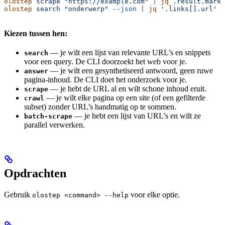
olostep
 scrape
 "https://example.com"
 |
 jq
 .result.markd
olostep
 search
 "onderwerp"
 --json
 |
 jq
 '.links[].url'
Kiezen tussen hen:
— je wilt een lijst van relevante URL’s en snippets
search
voor een query. De CLI doorzoekt het web voor je.
— je wilt een gesynthetiseerd antwoord, geen ruwe
answer
pagina-inhoud. De CLI doet het onderzoek voor je.
— je hebt de URL al en wilt schone inhoud eruit.
scrape
— je wilt elke pagina op een site (of een gefilterde
crawl
subset) zonder URL’s handmatig op te sommen.
— je hebt een lijst van URL’s en wilt ze
batch-scrape
parallel verwerken.
Opdrachten
Gebruik
voor elke optie.
olostep <command> --help