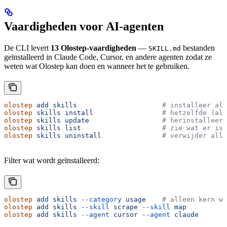
Vaardigheden voor AI-agenten
De CLI levert
13 Olostep-vaardigheden
—
bestanden
SKILL.md
geïnstalleerd in Claude Code, Cursor, en andere agenten zodat ze
weten wat Olostep kan doen en wanneer het te gebruiken.
olostep
 add
 skills
                     # installeer all
olostep
 skills
 install
                 # hetzelfde (ali
olostep
 skills
 update
                  # herinstalleer 
olostep
 skills
 list
                    # zie wat er is 
olostep
 skills
 uninstall
               # verwijder alle
Filter wat wordt geïnstalleerd:
olostep
 add
 skills
 --category
 usage
    # alleen kern we
olostep
 add
 skills
 --skill
 scrape
 --skill
 map
olostep
 add
 skills
 --agent
 cursor
 --agent
 claude