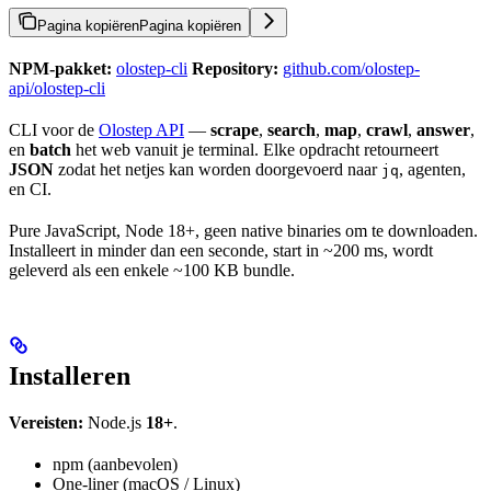
Pagina kopiëren
Pagina kopiëren
NPM-pakket:
olostep-cli
Repository:
github.com/olostep-
api/olostep-cli
CLI voor de
Olostep API
—
scrape
,
search
,
map
,
crawl
,
answer
,
en
batch
het web vanuit je terminal. Elke opdracht retourneert
JSON
zodat het netjes kan worden doorgevoerd naar
, agenten,
jq
en CI.
Pure JavaScript, Node 18+, geen native binaries om te downloaden.
Installeert in minder dan een seconde, start in ~200 ms, wordt
geleverd als een enkele ~100 KB bundle.
Installeren
Vereisten:
Node.js
18+
.
npm (aanbevolen)
One-liner (macOS / Linux)