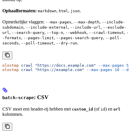
Ophaalformaten:
,
,
.
markdown
html
json
Opmerkelijke vlaggen:
,
,
--max-pages
--max-depth
--include-
,
,
,
subdomain
--include-external
--include-url
--exclude-
,
,
,
,
,
url
--search-query
--top-n
--webhook
--crawl-timeout
-
,
,
,
-formats
--pages-limit
--pages-search-query
--poll-
,
,
.
seconds
--poll-timeout
--dry-run
olostep
 crawl
 "https://docs.example.com"
 --max-pages
 50
olostep
 crawl
 "https://example.com"
 --max-pages
 10
 --dr
: CSV
batch-scrape
CSV moet een header-rij hebben met
(of
) en
custom_id
id
url
kolommen.