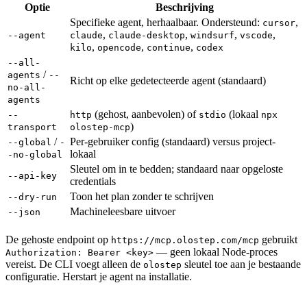
Optie
Beschrijving
Specifieke agent, herhaalbaar. Ondersteund:
,
cursor
,
,
,
,
--agent
claude
claude-desktop
windsurf
vscode
,
,
,
kilo
opencode
continue
codex
--all-
/
agents
--
Richt op elke gedetecteerde agent (standaard)
no-all-
agents
(gehost, aanbevolen) of
(lokaal
--
http
stdio
npx
)
transport
olostep-mcp
/
Per-gebruiker config (standaard) versus project-
--global
-
lokaal
-no-global
Sleutel om in te bedden; standaard naar opgeloste
--api-key
credentials
Toon het plan zonder te schrijven
--dry-run
Machineleesbare uitvoer
--json
De gehoste endpoint op
gebruikt
https://mcp.olostep.com/mcp
— geen lokaal Node-proces
Authorization: Bearer <key>
vereist. De CLI voegt alleen de
sleutel toe aan je bestaande
olostep
configuratie. Herstart je agent na installatie.