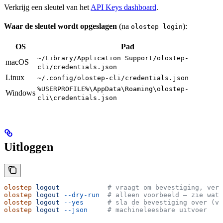
Verkrijg een sleutel van het
API Keys dashboard
.
Waar de sleutel wordt opgeslagen
(na
):
olostep login
OS
Pad
~/Library/Application Support/olostep-
macOS
cli/credentials.json
Linux
~/.config/olostep-cli/credentials.json
%USERPROFILE%\AppData\Roaming\olostep-
Windows
cli\credentials.json
Uitloggen
olostep
 logout
            # vraagt om bevestiging, verw
olostep
 logout
 --dry-run
  # alleen voorbeeld — zie wat 
olostep
 logout
 --yes
      # sla de bevestiging over (vo
olostep
 logout
 --json
     # machineleesbare uitvoer