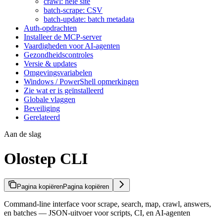
crawl: hele site
batch-scrape: CSV
batch-update: batch metadata
Auth-opdrachten
Installeer de MCP-server
Vaardigheden voor AI-agenten
Gezondheidscontroles
Versie & updates
Omgevingsvariabelen
Windows / PowerShell opmerkingen
Zie wat er is geïnstalleerd
Globale vlaggen
Beveiliging
Gerelateerd
Aan de slag
Olostep CLI
Pagina kopiëren
Pagina kopiëren
Command-line interface voor scrape, search, map, crawl, answers,
en batches — JSON-uitvoer voor scripts, CI, en AI-agenten