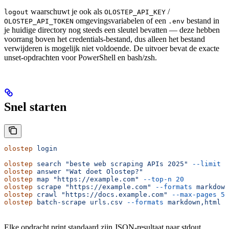
waarschuwt je ook als
/
logout
OLOSTEP_API_KEY
omgevingsvariabelen of een
bestand in
OLOSTEP_API_TOKEN
.env
je huidige directory nog steeds een sleutel bevatten — deze hebben
voorrang boven het credentials-bestand, dus alleen het bestand
verwijderen is mogelijk niet voldoende. De uitvoer bevat de exacte
unset-opdrachten voor PowerShell en bash/zsh.
Snel starten
olostep
 login
olostep
 search
 "beste web scraping APIs 2025"
 --limit
 5
olostep
 answer
 "Wat doet Olostep?"
olostep
 map
 "https://example.com"
 --top-n
 20
olostep
 scrape
 "https://example.com"
 --formats
 markdown
olostep
 crawl
 "https://docs.example.com"
 --max-pages
 50
olostep
 batch-scrape
 urls.csv
 --formats
 markdown,html
Elke opdracht print standaard zijn JSON-resultaat naar stdout.