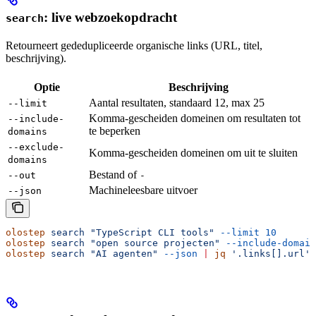
: live webzoekopdracht
search
Retourneert gededupliceerde organische links (URL, titel,
beschrijving).
Optie
Beschrijving
Aantal resultaten, standaard 12, max 25
--limit
Komma-gescheiden domeinen om resultaten tot
--include-
te beperken
domains
--exclude-
Komma-gescheiden domeinen om uit te sluiten
domains
Bestand of
--out
-
Machineleesbare uitvoer
--json
olostep
 search
 "TypeScript CLI tools"
 --limit
 10
olostep
 search
 "open source projecten"
 --include-domain
olostep
 search
 "AI agenten"
 --json
 |
 jq
 '.links[].url'