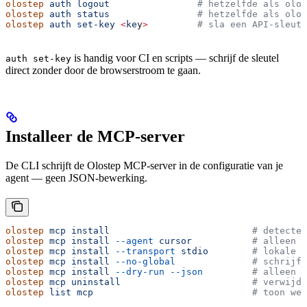
olostep
 auth
 logout
                # hetzelfde als olos
olostep
 auth
 status
                # hetzelfde als olos
olostep
 auth
 set-key
 <
ke
y
>
         # sla een API-sleut
is handig voor CI en scripts — schrijf de sleutel
auth set-key
direct zonder door de browserstroom te gaan.
Installeer de MCP-server
De CLI schrijft de Olostep MCP-server in de configuratie van je
agent — geen JSON-bewerking.
olostep
 mcp
 install
                          # detectee
olostep
 mcp
 install
 --agent
 cursor
           # alleen C
olostep
 mcp
 install
 --transport
 stdio
        # lokale n
olostep
 mcp
 install
 --no-global
              # schrijf 
olostep
 mcp
 install
 --dry-run
 --json
         # alleen p
olostep
 mcp
 uninstall
                        # verwijde
olostep
 list
 mcp
                             # toon wel