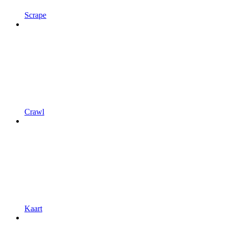
Scrape
Crawl
Kaart