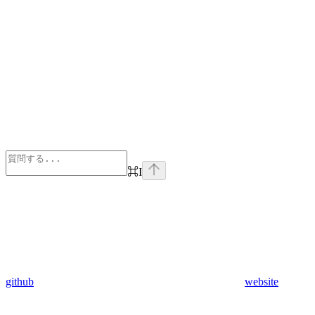
⌘
I
github
website