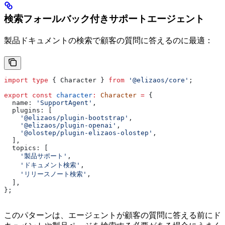
検索フォールバック付きサポートエージェント
製品ドキュメントの検索で顧客の質問に答えるのに最適：
import
 type
 { 
Character
 } 
from
 '@elizaos/core'
;
export
 const
 character
:
 Character
 =
 {
  name:
 'SupportAgent'
,
  plugins:
 [
    '@elizaos/plugin-bootstrap'
,
    '@elizaos/plugin-openai'
,
    '@olostep/plugin-elizaos-olostep'
,
  ],
  topics:
 [
    '製品サポート'
,
    'ドキュメント検索'
,
    'リリースノート検索'
,
  ],
};
このパターンは、エージェントが顧客の質問に答える前にド