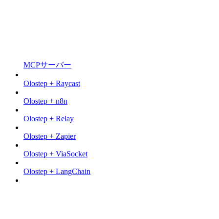
MCPサーバー
Olostep + Raycast
Olostep + n8n
Olostep + Relay
Olostep + Zapier
Olostep + ViaSocket
Olostep + LangChain