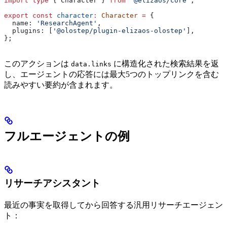
import
 type
 { 
Character
 } 
from
 '@elizaos/core'
;
export
 const
 character
:
 Character
 =
 {
  name:
 'ResearchAgent'
,
  plugins:
 [
'@olostep/plugin-elizaos-olostep'
],
};
このアクションは
に構造化された検索結果を返
data.links
し、エージェントの応答には最大5つのトップリンクを含む
読みやすい要約が含まれます。
フルエージェントの例
リサーチアシスタント
最近の事実を取得してから回答する汎用リサーチエージェン
ト：