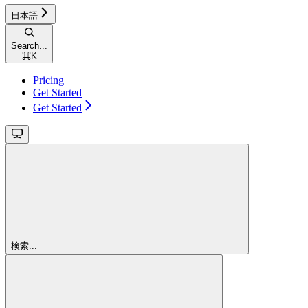
日本語
Search...
⌘
K
Pricing
Get Started
Get Started
検索...